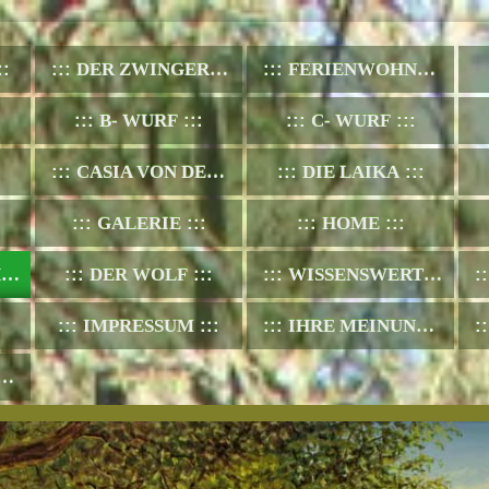
DER ZWINGER
FERIENWOHNUNG AM RADELBACH
B- WURF
C- WURF
CASIA VON DER RÖVERSHÄGER HEIDE
DIE LAIKA
GALERIE
HOME
E
DER WOLF
WISSENSWERTES
IMPRESSUM
IHRE MEINUNG IST MIR WICHTIG!