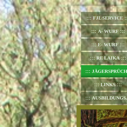
FJL SERVICE
A- WURF
E- WURF
RE LAIKA
JÄGERSPRÜCHE UND JÄGERSPRACH
LINKS
AUSBILDUNGSNACHWEISE