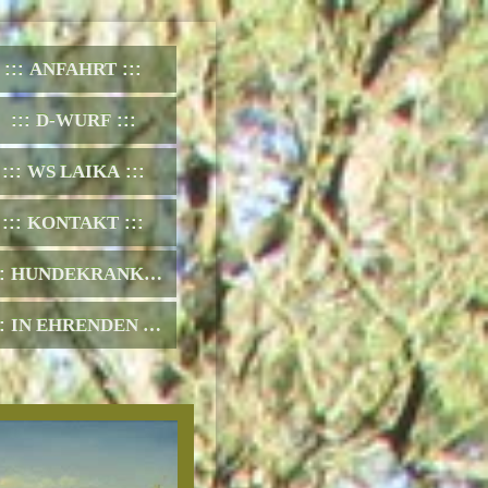
ANFAHRT
D-WURF
WS LAIKA
KONTAKT
HUNDEKRANKHEITEN
IN EHRENDEN GEDENKEN